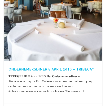
ONDERNEMERSDINER 8 APRIL 2026 – TRIBECA**
𝐓𝐄𝐑𝐔𝐆𝐁𝐋𝐈𝐊 8 April 2026:𝐇𝐞𝐭 𝐎𝐧𝐝𝐞𝐫𝐧𝐞𝐦𝐞𝐫𝐬𝐝𝐢𝐧𝐞𝐫 –
Kampioenschap of Exit Gisteren kwamen we met een groep
ondernemers samen voor de eerste editie van
#HetOndernemersdiner in #Eindhoven. We waren [...]