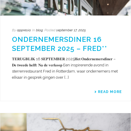
By
appresia
In
blog
Posted
september 17, 2025
ONDERNEMERSDINER 16
SEPTEMBER 2025 – FRED**
𝐓𝐄𝐑𝐔𝐆𝐁𝐋𝐈𝐊 16 𝐒𝐄𝐏𝐓𝐄𝐌𝐁𝐄𝐑 2025𝐇𝐞𝐭 𝐎𝐧𝐝𝐞𝐫𝐧𝐞𝐦𝐞𝐫𝐬𝐝𝐢𝐧𝐞𝐫 –
𝐃𝐞 𝐭𝐰𝐞𝐞𝐝𝐞 𝐡𝐞𝐥𝐟𝐭: 𝐍𝐚 𝐝𝐞 𝐯𝐞𝐫𝐤𝐨𝐨𝐩 Een inspirerende avond in
sterrenrestaurant Fred in Rotterdam, waar ondernemers met
elkaar in gesprek gingen over [...]
READ MORE