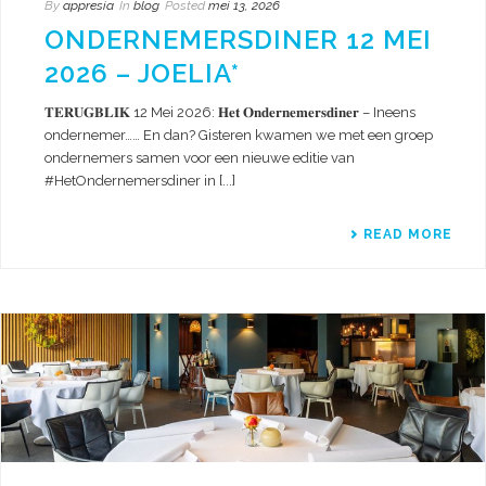
By
appresia
In
blog
Posted
mei 13, 2026
ONDERNEMERSDINER 12 MEI
2026 – JOELIA*
𝐓𝐄𝐑𝐔𝐆𝐁𝐋𝐈𝐊 12 Mei 2026: 𝐇𝐞𝐭 𝐎𝐧𝐝𝐞𝐫𝐧𝐞𝐦𝐞𝐫𝐬𝐝𝐢𝐧𝐞𝐫 – Ineens
ondernemer…… En dan? Gisteren kwamen we met een groep
ondernemers samen voor een nieuwe editie van
#HetOndernemersdiner in [...]
READ MORE