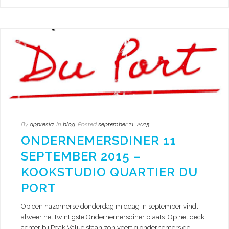
By
appresia
In
blog
Posted
september 11, 2015
ONDERNEMERSDINER 11
SEPTEMBER 2015 –
KOOKSTUDIO QUARTIER DU
PORT
Op een nazomerse donderdag middag in september vindt
alweer het twintigste Ondernemersdiner plaats. Op het deck
achter bij Peak Value staan zo’n veertig ondernemers de