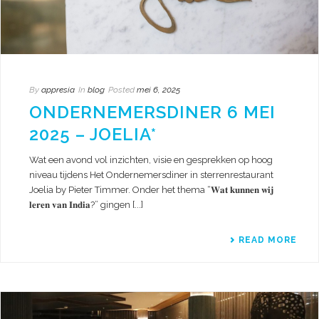
By
appresia
In
blog
Posted
mei 6, 2025
ONDERNEMERSDINER 6 MEI
2025 – JOELIA*
Wat een avond vol inzichten, visie en gesprekken op hoog
niveau tijdens Het Ondernemersdiner in sterrenrestaurant
Joelia by Pieter Timmer. Onder het thema “𝐖𝐚𝐭 𝐤𝐮𝐧𝐧𝐞𝐧 𝐰𝐢𝐣
𝐥𝐞𝐫𝐞𝐧 𝐯𝐚𝐧 𝐈𝐧𝐝𝐢𝐚?” gingen [...]
READ MORE