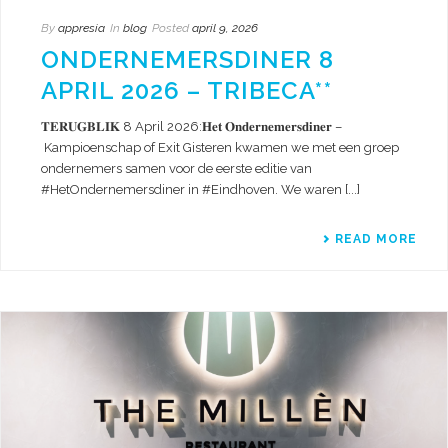
By
appresia
In
blog
Posted
april 9, 2026
ONDERNEMERSDINER 8
APRIL 2026 – TRIBECA**
𝐓𝐄𝐑𝐔𝐆𝐁𝐋𝐈𝐊 8 April 2026:𝐇𝐞𝐭 𝐎𝐧𝐝𝐞𝐫𝐧𝐞𝐦𝐞𝐫𝐬𝐝𝐢𝐧𝐞𝐫 –
Kampioenschap of Exit Gisteren kwamen we met een groep
ondernemers samen voor de eerste editie van
#HetOndernemersdiner in #Eindhoven. We waren [...]
READ MORE