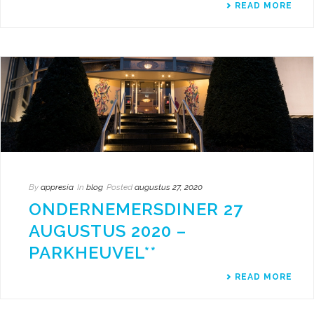
READ MORE
By
appresia
In
blog
Posted
augustus 27, 2020
ONDERNEMERSDINER 27
AUGUSTUS 2020 –
PARKHEUVEL**
READ MORE