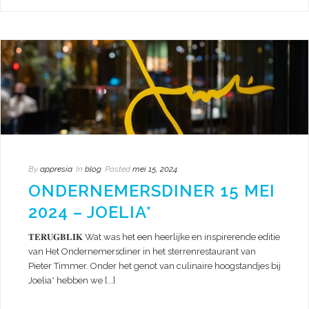
By
appresia
In
blog
Posted
mei 15, 2024
ONDERNEMERSDINER 15 MEI
2024 – JOELIA*
𝐓𝐄𝐑𝐔𝐆𝐁𝐋𝐈𝐊 Wat was het een heerlijke en inspirerende editie
van Het Ondernemersdiner in het sterrenrestaurant van
Pieter Timmer. Onder het genot van culinaire hoogstandjes bij
Joelia* hebben we [...]