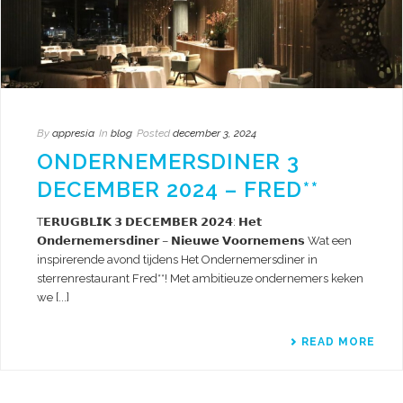
By
appresia
In
blog
Posted
december 3, 2024
ONDERNEMERSDINER 3
DECEMBER 2024 – FRED**
T𝗘𝗥𝗨𝗚𝗕𝗟𝗜𝗞 𝟯 𝗗𝗘𝗖𝗘𝗠𝗕𝗘𝗥 𝟮𝟬𝟮𝟰: 𝗛𝗲𝘁
𝗢𝗻𝗱𝗲𝗿𝗻𝗲𝗺𝗲𝗿𝘀𝗱𝗶𝗻𝗲𝗿 – 𝗡𝗶𝗲𝘂𝘄𝗲 𝗩𝗼𝗼𝗿𝗻𝗲𝗺𝗲𝗻𝘀 Wat een
inspirerende avond tijdens Het Ondernemersdiner in
sterrenrestaurant Fred**! Met ambitieuze ondernemers keken
we [...]
READ MORE