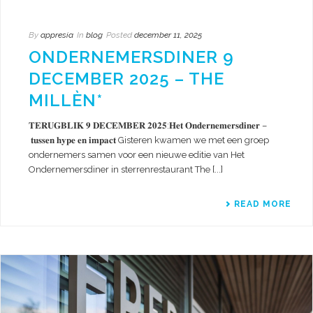
By
appresia
In
blog
Posted
december 11, 2025
ONDERNEMERSDINER 9
DECEMBER 2025 – THE
MILLÈN*
𝐓𝐄𝐑𝐔𝐆𝐁𝐋𝐈𝐊 𝟗 𝐃𝐄𝐂𝐄𝐌𝐁𝐄𝐑 𝟐𝟎𝟐𝟓:𝐇𝐞𝐭 𝐎𝐧𝐝𝐞𝐫𝐧𝐞𝐦𝐞𝐫𝐬𝐝𝐢𝐧𝐞𝐫 –
𝐭𝐮𝐬𝐬𝐞𝐧 𝐡𝐲𝐩𝐞 𝐞𝐧 𝐢𝐦𝐩𝐚𝐜𝐭 Gisteren kwamen we met een groep
ondernemers samen voor een nieuwe editie van Het
Ondernemersdiner in sterrenrestaurant The [...]
READ MORE