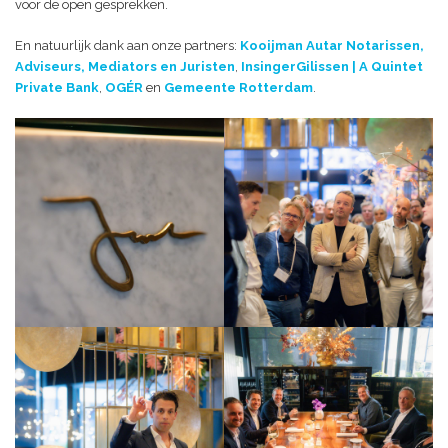
voor de open gesprekken.
En natuurlijk dank aan onze partners:
Kooijman Autar Notarissen,
Adviseurs, Mediators en Juristen
,
InsingerGilissen | A Quintet
Private Bank
,
OGÉR
en
Gemeente Rotterdam
.