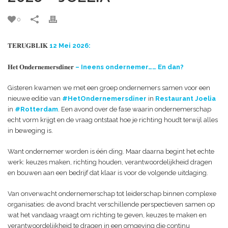
0
𝐓𝐄𝐑𝐔𝐆𝐁𝐋𝐈𝐊
12 Mei 2026:
𝐇𝐞𝐭 𝐎𝐧𝐝𝐞𝐫𝐧𝐞𝐦𝐞𝐫𝐬𝐝𝐢𝐧𝐞𝐫
–
Ineens ondernemer…… En dan?
Gisteren kwamen we met een groep ondernemers samen voor een
nieuwe editie van
#HetOndernemersdiner
in
Restaurant Joelia
in
#Rotterdam
. Een avond over de fase waarin ondernemerschap
echt vorm krijgt en de vraag ontstaat hoe je richting houdt terwijl alles
in beweging is.
Want ondernemer worden is één ding. Maar daarna begint het echte
werk: keuzes maken, richting houden, verantwoordelijkheid dragen
en bouwen aan een bedrijf dat klaar is voor de volgende uitdaging.
Van onverwacht ondernemerschap tot leiderschap binnen complexe
organisaties: de avond bracht verschillende perspectieven samen op
wat het vandaag vraagt om richting te geven, keuzes te maken en
verantwoordelijkheid te dragen in een omgeving die continu