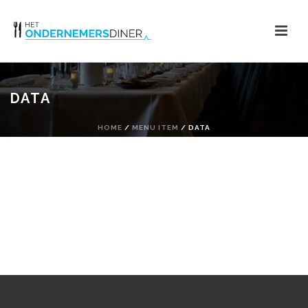
DATA
HOME
/
MENU ITEM
/ DATA