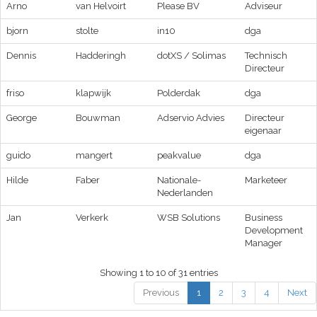
Arno
van Helvoirt
Please BV
Adviseur
bjorn
stolte
in10
dga
Dennis
Hadderingh
dotXS / Solimas
Technisch
Directeur
friso
klapwijk
Polderdak
dga
George
Bouwman
Adservio Advies
Directeur
eigenaar
guido
mangert
peakvalue
dga
Hilde
Faber
Nationale-
Marketeer
Nederlanden
Jan
Verkerk
WSB Solutions
Business
Development
Manager
Showing 1 to 10 of 31 entries
Previous
1
2
3
4
Next