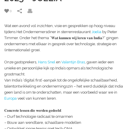
0
Wat een avond vol inzichten, visie en gesprekken op hoog niveau
tijdens Het Ondernemersdiner in sterrenrestaurant
Joelia
by Pieter
Timmer. Onder het thema “𝐖𝐚𝐭 𝐤𝐮𝐧𝐧𝐞𝐧 𝐰𝐢𝐣 𝐥𝐞𝐫𝐞𝐧 𝐯𝐚𝐧 𝐈𝐧𝐝𝐢𝐚?” gingen
ondernemers met elkaar in gesprek over technologie, strategie en
(internationale) groei.
Onze gastsprekers,
Hans Snel
en
Valentijn Bras
, gaven ieder een
unieke en persoonlijke kijk op India’s opmars als technologische
grootmacht.
Van India’s ‘digital first’-aanpak tot de ongelofelijke schaalbaarheid,
talentontwikkeling en ondernemingszin – het werd duidelijk dat India
geen land is om te onderschatten, maar een voorbeeld waar we in
Europa
veel van kunnen leren.
𝐂𝐨𝐧𝐜𝐫𝐞𝐭𝐞 𝐥𝐞𝐬𝐬𝐞𝐧 𝐝𝐢𝐞 𝐰𝐞𝐫𝐝𝐞𝐧 𝐠𝐞𝐝𝐞𝐞𝐥𝐝:
– Durf technologie radicaal te omarmen
– Bouw aan wendbare, schaalbare modellen
– Ontwikkel jonge teams met tech-DNA