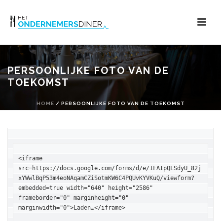
PERSOONLIJKE FOTO VAN DE
TOEKOMST
HOME
/
PERSOONLIJKE FOTO VAN DE TOEKOMST
<iframe 
src=https://docs.google.com/forms/d/e/1FAIpQLSdyU_82j
xYWwlBqP53m4eoNAqamCZiSotmKW6C4PQUvKYVKuQ/viewform?
embedded=true width="640" height="2586" 
frameborder="0" marginheight="0" 
marginwidth="0">Laden…</iframe>