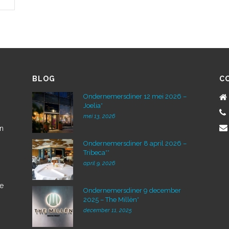
BLOG
C
Ondernemersdiner 12 mei 2026 –
Joelia*
mei 13, 2026
en
Ondernemersdiner 8 april 2026 –
Tribeca**
april 9, 2026
de
Ondernemersdiner 9 december
2025 – The Millèn*
december 11, 2025