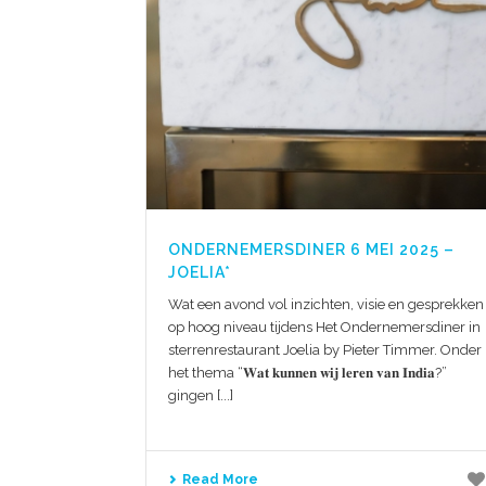
ONDERNEMERSDINER 6 MEI 2025 –
JOELIA*
Wat een avond vol inzichten, visie en gesprekken
op hoog niveau tijdens Het Ondernemersdiner in
sterrenrestaurant Joelia by Pieter Timmer. Onder
het thema “𝐖𝐚𝐭 𝐤𝐮𝐧𝐧𝐞𝐧 𝐰𝐢𝐣 𝐥𝐞𝐫𝐞𝐧 𝐯𝐚𝐧 𝐈𝐧𝐝𝐢𝐚?”
gingen [...]
Read More