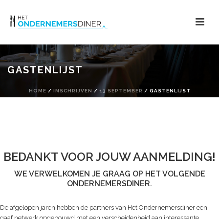
GASTENLIJST
HOME
/
INSCHRIJVEN
/
13 SEPTEMBER
/ GASTENLIJST
BEDANKT VOOR JOUW AANMELDING!
WE VERWELKOMEN JE GRAAG OP HET VOLGENDE
ONDERNEMERSDINER.
De afgelopen jaren hebben de partners van Het Ondernemersdiner een
gaaf netwerk opgebouwd met een verscheidenheid aan interessante