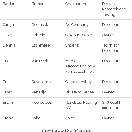
Balder
Bomans
Cryptocrunch
Director
Research and
Trading
Carlijn
Oosthoek
Do Company
Directeur
Dave
Schmidt
ObviousPeople
Owner
Dennis
Eschmeijer
yndenz
Technisch
Directeur
Eric
Van Reek
Marcon
Directeur
Airconditioning &
klimaattechniek
Erik
Rovekamp
Outdoor Valley
Directeur
Ernst
Van Dijk
Big Bang Beheer
Owner
Erwin
Noordeloos
Randstad Holding
Sr Global IT
NV
consultant
Frank
Kaho
Kaho
Owner
Showing 1 to 10 of 35 entries