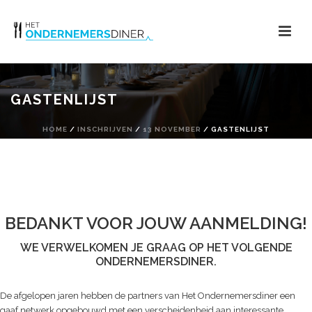
GASTENLIJST
HOME
/
INSCHRIJVEN
/
13 NOVEMBER
/ GASTENLIJST
BEDANKT VOOR JOUW AANMELDING!
WE VERWELKOMEN JE GRAAG OP HET VOLGENDE
ONDERNEMERSDINER.
De afgelopen jaren hebben de partners van Het Ondernemersdiner een
gaaf netwerk opgebouwd met een verscheidenheid aan interessante