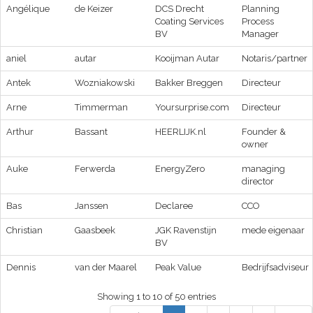
Angélique
de Keizer
DCS Drecht
Planning
Coating Services
Process
BV
Manager
aniel
autar
Kooijman Autar
Notaris/partner
Antek
Wozniakowski
Bakker Breggen
Directeur
Arne
Timmerman
Yoursurprise.com
Directeur
Arthur
Bassant
HEERLIJK.nl
Founder &
owner
Auke
Ferwerda
EnergyZero
managing
director
Bas
Janssen
Declaree
CCO
Christian
Gaasbeek
JGK Ravenstijn
mede eigenaar
BV
Dennis
van der Maarel
Peak Value
Bedrijfsadviseur
Showing 1 to 10 of 50 entries